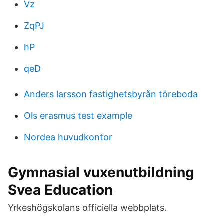
Vz
ZqPJ
hP
qeD
Anders larsson fastighetsbyrån töreboda
Ols erasmus test example
Nordea huvudkontor
Gymnasial vuxenutbildning
Svea Education
Yrkeshögskolans officiella webbplats.